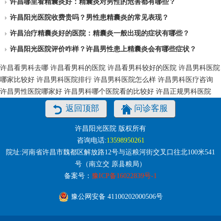
许昌哪里看精囊炎好：精囊炎对男性的危害都有哪些？
许昌阳光医院收费贵吗？男性患精囊炎的常见表现？
许昌治疗精囊炎好的医院：精囊炎一般出现的症状有哪些？
许昌阳光医院评价咋样？许昌男性患上精囊炎会有哪些症状？
许昌看男科去哪
许昌看男科的医院
许昌看男科较好的医院
许昌男科医院
哪家比较好
许昌男科医院排行
许昌男科医院怎么样
许昌男科医疗咨询
许昌男性医院哪家好
许昌男科哪个医院看的比较好
许昌正规男科医院
返回顶部
问诊客服
许昌阳光医院 版权所有
咨询电话:
13598950261
院址:河南省许昌市魏都区解放路12号与运粮河街交叉口往北100米541
号（南立交 原县粮局）
备案号：
豫ICP备16022839号-1
豫公网安备 41100202000506号