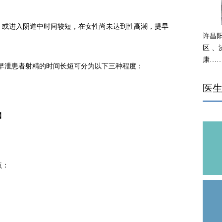
或进入阴道中时间较短，在女性尚未达到性高潮，提早
许昌
区 
康…
早泄患者射精的时间长短可分为以下三种程度：
医
】
】
点：