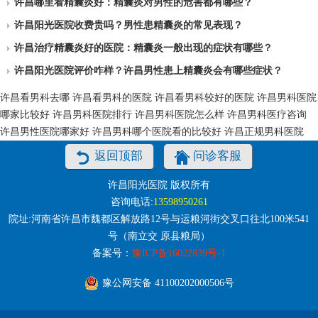
许昌哪里看精囊炎好：精囊炎对男性的危害都有哪些？
许昌阳光医院收费贵吗？男性患精囊炎的常见表现？
许昌治疗精囊炎好的医院：精囊炎一般出现的症状有哪些？
许昌阳光医院评价咋样？许昌男性患上精囊炎会有哪些症状？
许昌看男科去哪
许昌看男科的医院
许昌看男科较好的医院
许昌男科医院
哪家比较好
许昌男科医院排行
许昌男科医院怎么样
许昌男科医疗咨询
许昌男性医院哪家好
许昌男科哪个医院看的比较好
许昌正规男科医院
返回顶部
问诊客服
许昌阳光医院 版权所有
咨询电话:
13598950261
院址:河南省许昌市魏都区解放路12号与运粮河街交叉口往北100米541
号（南立交 原县粮局）
备案号：
豫ICP备16022839号-1
豫公网安备 41100202000506号