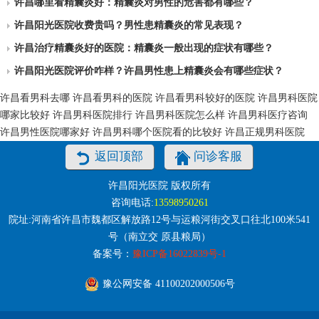
许昌哪里看精囊炎好：精囊炎对男性的危害都有哪些？
许昌阳光医院收费贵吗？男性患精囊炎的常见表现？
许昌治疗精囊炎好的医院：精囊炎一般出现的症状有哪些？
许昌阳光医院评价咋样？许昌男性患上精囊炎会有哪些症状？
许昌看男科去哪
许昌看男科的医院
许昌看男科较好的医院
许昌男科医院
哪家比较好
许昌男科医院排行
许昌男科医院怎么样
许昌男科医疗咨询
许昌男性医院哪家好
许昌男科哪个医院看的比较好
许昌正规男科医院
返回顶部
问诊客服
许昌阳光医院 版权所有
咨询电话:
13598950261
院址:河南省许昌市魏都区解放路12号与运粮河街交叉口往北100米541
号（南立交 原县粮局）
备案号：
豫ICP备16022839号-1
豫公网安备 41100202000506号