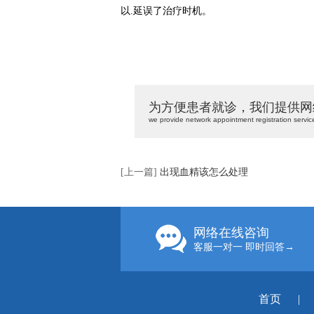
以.延误了治疗时机。
为方便患者就诊，我们提供网
we provide network appointment registration servic
[上一篇]
出现血精该怎么处理
网络在线咨询
客服一对一 即时回答→
首页
|