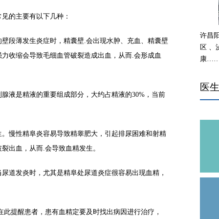
见的主要有以下几种：
许昌
段薄发生炎症时，精囊壁.会出现水肿、充血、精囊壁
区 
力收缩会导致毛细血管破裂造成出血，从而.会形成血
康…
医
液是精液的重要组成部分，大约占精液的30%，当前
。慢性精阜炎容易导致精睾肥大，引起排尿困难和射精
裂出血，从而.会导致血精发生。
尿道发炎时，尤其是精阜处尿道炎症很容易出现血精，
此提醒患者，患有血精定要及时找出病因进行治疗，