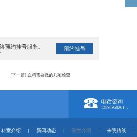
络预约挂号服务。
预约挂号
e.
[下一篇]
血精需要做的几项检查
电话咨询
13598950261→
科室介绍
|
新闻动态
|
医生介绍
|
来院路线
|